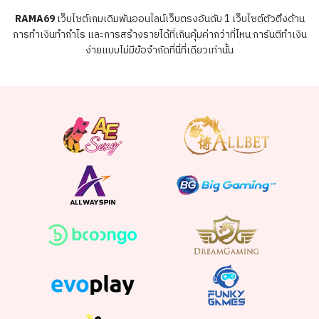
RAMA
69
เว็บไซต์เกมเดิมพันออนไลน์เว็บตรงอันดับ 1 เว็บไซต์ตัวตึงด้าน
การทำเงินทำกำไร และการสร้างรายได้ที่เกินคุ้มค่ากว่าที่ไหน การันตีทำเงิน
ง่ายแบบไม่มีข้อจำกัดที่นี่ที่เดียวเท่านั้น