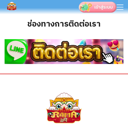
Skip
to
Search
content
ช่องทางการติดต่อเรา
for: