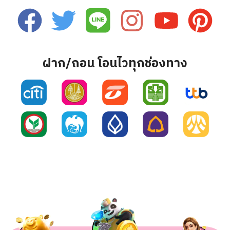
ฝาก/ถอน โอนไวทุกช่องทาง
สล็อต456
สล็อต69
สล็อต123
สล็อต99
สล็อต666
สล็อต777
สล็อต888
สล็อต168
สล็อต789